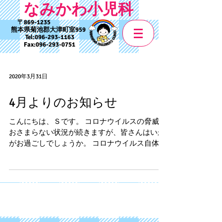
なみかわ小児科
869-1235
熊本県菊池郡大津町室959
Tel:
096-293-1163
Fax:
096-293-0751
2020年3月31日
4月よりのお知らせ
こんにちは、Ｓです。 コロナウイルスの脅威が
おさまらない状況が続きますが、皆さんはいか
がお過ごしでしょうか。 コロナウイルス自体は
以前より存在する、いわゆる「かぜ」の原因と
なるウイルスですが、感染しても症状が出ずに
治ってしまったり、症状が軽かったりする場合
が多い一方で、今回...