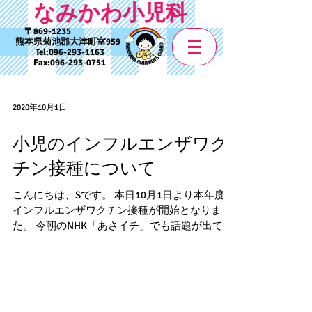
なみかわ小児科
869-1235
熊本県菊池郡大津町室959
Tel:
096-293-1163
Fax:
096-293-0751
2020年10月1日
小児のインフルエンザワク
チン接種について
こんにちは、Sです。 本日10月1日より本年度の
インフルエンザワクチン接種が開始となりまし
た。 今朝のNHK「あさイチ」でも話題が出てお
りましたが、本年度は新型コロナウイルス感染
症の重症化を防ぐという目的で、厚生労働省よ
り10月1日からは65歳以上の高齢者を優先して
接種する...