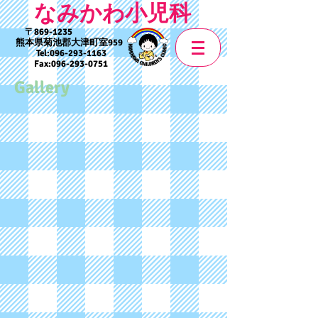
なみかわ小児科
869-1235
熊本県菊池郡大津町室959
Tel:
096-293-1163
Fax:
096-293-0751
Gallery