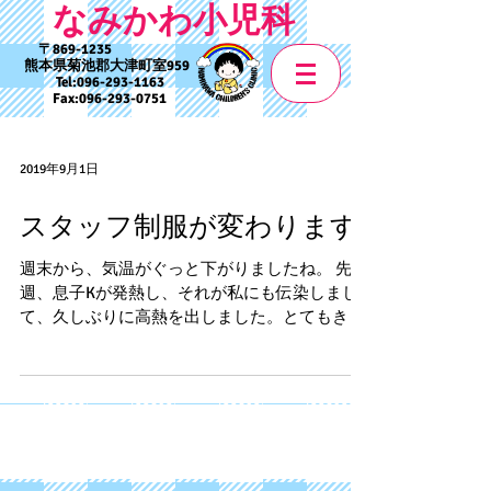
なみかわ小児科
869-1235
熊本県菊池郡大津町室959
Tel:
096-293-1163
Fax:
096-293-0751
2019年9月1日
スタッフ制服が変わります
週末から、気温がぐっと下がりましたね。 先
週、息子Kが発熱し、それが私にも伝染しまし
て、久しぶりに高熱を出しました。とてもきつ
い週末でした･･･((+_+))日々の健康のありがた
みを痛感した次第です。 本日は、お知らせで
す。 9月2日より、スタッフ制服が一新します
☆...