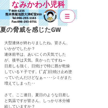
なみかわ小児科
869-1235
熊本県菊池郡大津町室959
Tel:
096-293-1163
Fax:
096-293-0751
夏の脅威を感じたGW
大型連休が終わりましたね。皆さん、
いかがでしたか？
連休前半は、あいにくの天気でした
が、後半は天気、良かったですね～
日差しも強く、日焼けで特に唇が乾燥
しているＹ子です。( ﾟДﾟ)日焼け止め塗
っていたんだけどなぁ～･･･シミがまた
増えてしまった･･
さて、ここ連日、夏日のような日差し
と気温ですが皆さん、しっかり水分補
給していますか？