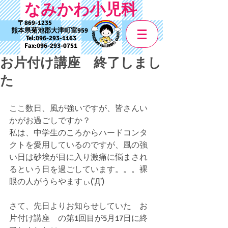
なみかわ小児科
869-1235
熊本県菊池郡大津町室959
Tel:
096-293-1163
Fax:
096-293-0751
お片付け講座 終了しまし
た
ここ数日、風が強いですが、皆さんい
かがお過ごしですか？
私は、中学生のころからハードコンタ
クトを愛用しているのですが、風の強
い日は砂埃が目に入り激痛に悩まされ
るという日を過ごしています。。。裸
眼の人がうらやますぃ('Д')
さて、先日よりお知らせしていた　お
片付け講座　の第1回目が5月17日に終