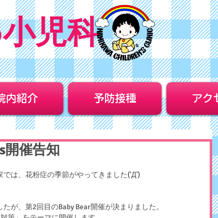
わ小児科
院内紹介
予防接種
アク
ars開催告知
では、花粉症の季節がやってきました('Д')
が、第2回目のBaby Bear開催が決まりました。
線対策」をテーマに開催します。