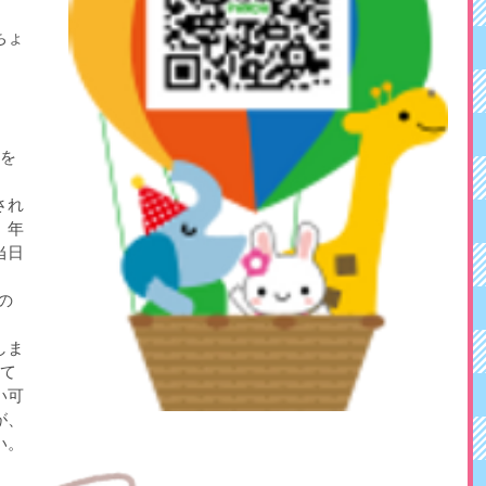
ちょ
像を
され
、年
当日
の
しま
って
い可
が、
い。