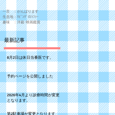
一言 ：がんばります
生息地：ﾘﾋﾞﾝｸﾞのｿﾌｧｰ
趣味 ：洋裁･映画鑑賞
最新記事
8月2日は休日当番医です。
予約ページを公開しました
2026年4月より診療時間が変更
となります。
第2駐車場が変更となります