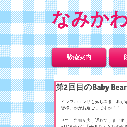
なみか
診療案内
第2回目のBaby Be
インフルエンザも落ち着き、我が家
皆様いかがお過ごしですか？？
さて、告知が少し遅れてしまいました
4月26日㈭に「子供のための紫外