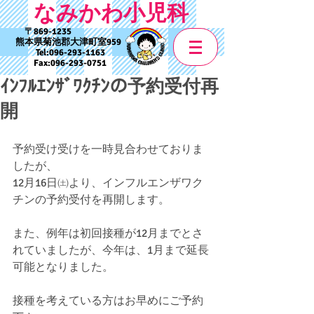
なみかわ小児科
869-1235
熊本県菊池郡大津町室959
Tel:
096-293-1163
Fax:
096-293-0751
ｲﾝﾌﾙｴﾝｻﾞﾜｸﾁﾝの予約受付再
開
予約受け受けを一時見合わせておりま
したが、
12月16日㈯より、インフルエンザワク
チンの予約受付を再開します。
また、例年は初回接種が12月までとさ
れていましたが、今年は、1月まで延長
可能となりました。
接種を考えている方はお早めにご予約